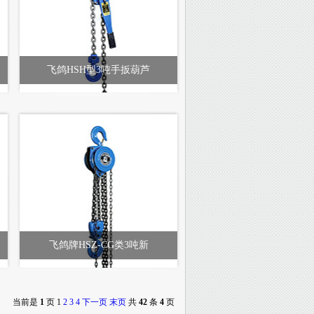
飞鸽HSH型3吨手扳葫芦
飞鸽牌HSZ-CG类3吨新
当前是
1
页
1
2
3
4
下一页
末页
共
42
条
4
页