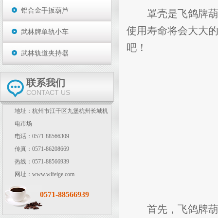
铝合金手扳葫芦
罩壳是飞鸽牌葫芦
使用寿命将会大大
武林牌单轨小车
吧！
武林轨道夹持器
联系我们
CONTACT US
地址：杭州市江干区九堡杭州长城机
电市场
电话：0571-88566309
传真：0571-86208669
热线：0571-88566939
网址：www.wlfeige.com
0571-88566939
首先，飞鸽牌葫芦