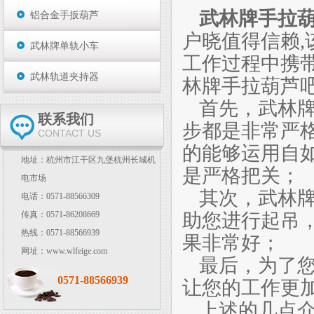
武林牌手拉
铝合金手扳葫芦
户晓值得信赖
武林牌单轨小车
工作过程中携
武林轨道夹持器
林牌手拉葫芦
首先，武林
联系我们
步都是非常严
CONTACT US
的能够运用自
地址：杭州市江干区九堡杭州长城机
是严格把关；
电市场
其次，武林
电话：0571-88566309
助您进行起吊
传真：0571-86208669
热线：0571-88566939
果非常好；
网址：www.wlfeige.com
最后，为了
0571-88566939
让您的工作更
上述的几点